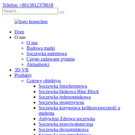
Telefon: +8613812378618
Dom
O nas
O nas
Budowa marki
Soczewka patentowa
Często zadawane pytania
Aktualności
3D VR
Produkty
Gotowy obiektyw
Soczewka fotochromowa
Soczewka blokowa Blue Block
Soczewka jednoogniskowa
Soczewka progresywna
Soczewka korygująca krótkowzroczność u
studenta
Antywirus Zdrowa soczewka
Soczewka przeciwsłoneczna
Soczewka dwuogniskowa
Soczewka powierzchniowa