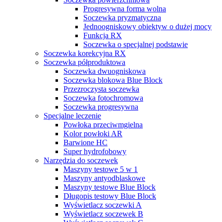
Progresywna forma wolna
Soczewka pryzmatyczna
Jednoogniskowy obiektyw o dużej mocy
Funkcja RX
Soczewka o specjalnej podstawie
Soczewka korekcyjna RX
Soczewka półproduktowa
Soczewka dwuogniskowa
Soczewka blokowa Blue Block
Przezroczysta soczewka
Soczewka fotochromowa
Soczewka progresywna
Specjalne leczenie
Powłoka przeciwmgielna
Kolor powłoki AR
Barwione HC
Super hydrofobowy
Narzędzia do soczewek
Maszyny testowe 5 w 1
Maszyny antyodblaskowe
Maszyny testowe Blue Block
Długopis testowy Blue Block
Wyświetlacz soczewki A
Wyświetlacz soczewek B