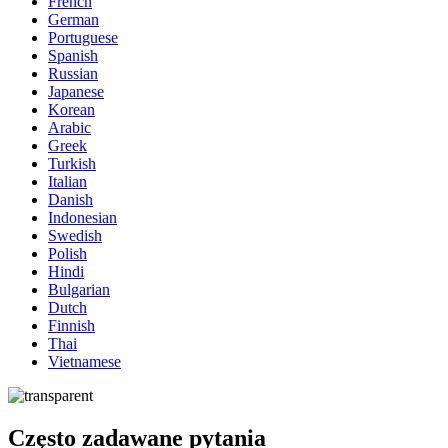
French
German
Portuguese
Spanish
Russian
Japanese
Korean
Arabic
Greek
Turkish
Italian
Danish
Indonesian
Swedish
Polish
Hindi
Bulgarian
Dutch
Finnish
Thai
Vietnamese
Często zadawane pytania