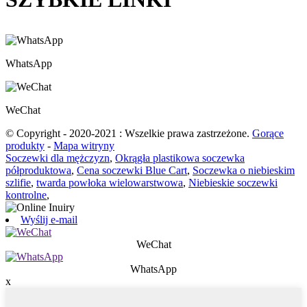
WhatsApp
WeChat
© Copyright - 2020-2021 : Wszelkie prawa zastrzeżone.
Gorące
produkty
-
Mapa witryny
Soczewki dla mężczyzn
,
Okrągła plastikowa soczewka
półproduktowa
,
Cena soczewki Blue Cart
,
Soczewka o niebieskim
szlifie
,
twarda powłoka wielowarstwowa
,
Niebieskie soczewki
kontrolne
,
Wyślij e-mail
WeChat
WhatsApp
x