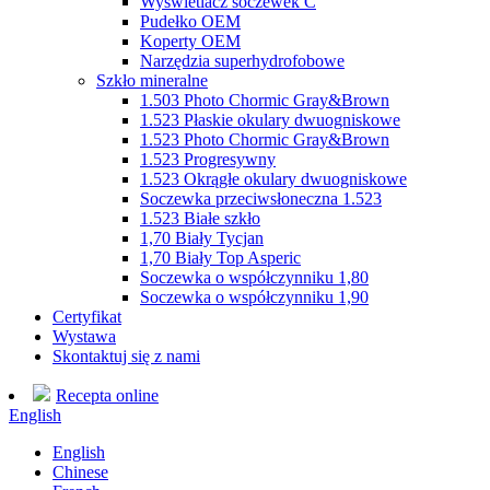
Wyświetlacz soczewek C
Pudełko OEM
Koperty OEM
Narzędzia superhydrofobowe
Szkło mineralne
1.503 Photo Chormic Gray&Brown
1.523 Płaskie okulary dwuogniskowe
1.523 Photo Chormic Gray&Brown
1.523 Progresywny
1.523 Okrągłe okulary dwuogniskowe
Soczewka przeciwsłoneczna 1.523
1.523 Białe szkło
1,70 Biały Tycjan
1,70 Biały Top Asperic
Soczewka o współczynniku 1,80
Soczewka o współczynniku 1,90
Certyfikat
Wystawa
Skontaktuj się z nami
Recepta online
English
English
Chinese