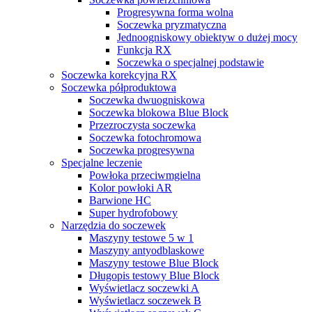
Progresywna forma wolna
Soczewka pryzmatyczna
Jednoogniskowy obiektyw o dużej mocy
Funkcja RX
Soczewka o specjalnej podstawie
Soczewka korekcyjna RX
Soczewka półproduktowa
Soczewka dwuogniskowa
Soczewka blokowa Blue Block
Przezroczysta soczewka
Soczewka fotochromowa
Soczewka progresywna
Specjalne leczenie
Powłoka przeciwmgielna
Kolor powłoki AR
Barwione HC
Super hydrofobowy
Narzędzia do soczewek
Maszyny testowe 5 w 1
Maszyny antyodblaskowe
Maszyny testowe Blue Block
Długopis testowy Blue Block
Wyświetlacz soczewki A
Wyświetlacz soczewek B