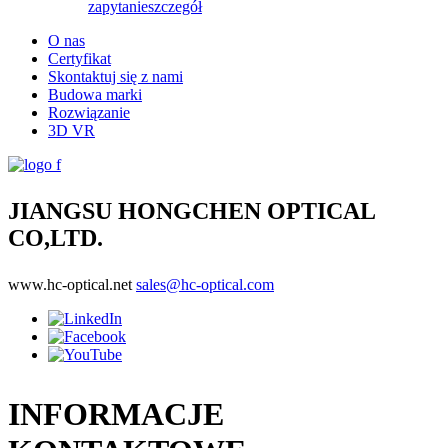
zapytanie
szczegół
O nas
Certyfikat
Skontaktuj się z nami
Budowa marki
Rozwiązanie
3D VR
JIANGSU HONGCHEN OPTICAL
CO,LTD.
www.hc-optical.net
sales@hc-optical.com
INFORMACJE