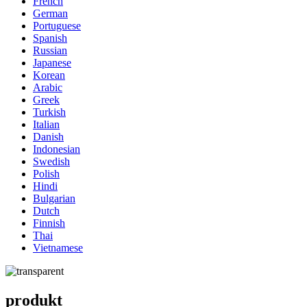
French
German
Portuguese
Spanish
Russian
Japanese
Korean
Arabic
Greek
Turkish
Italian
Danish
Indonesian
Swedish
Polish
Hindi
Bulgarian
Dutch
Finnish
Thai
Vietnamese
produkt