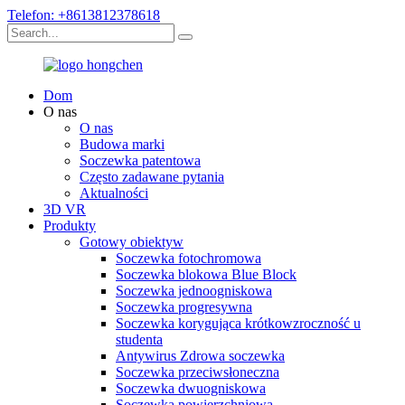
Telefon: +8613812378618
Dom
O nas
O nas
Budowa marki
Soczewka patentowa
Często zadawane pytania
Aktualności
3D VR
Produkty
Gotowy obiektyw
Soczewka fotochromowa
Soczewka blokowa Blue Block
Soczewka jednoogniskowa
Soczewka progresywna
Soczewka korygująca krótkowzroczność u
studenta
Antywirus Zdrowa soczewka
Soczewka przeciwsłoneczna
Soczewka dwuogniskowa
Soczewka powierzchniowa