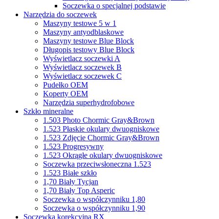
Soczewka o specjalnej podstawie
Narzędzia do soczewek
Maszyny testowe 5 w 1
Maszyny antyodblaskowe
Maszyny testowe Blue Block
Długopis testowy Blue Block
Wyświetlacz soczewki A
Wyświetlacz soczewek B
Wyświetlacz soczewek C
Pudełko OEM
Koperty OEM
Narzędzia superhydrofobowe
Szkło mineralne
1.503 Photo Chormic Gray&Brown
1.523 Płaskie okulary dwuogniskowe
1.523 Zdjęcie Chormic Gray&Brown
1.523 Progresywny
1.523 Okrągłe okulary dwuogniskowe
Soczewka przeciwsłoneczna 1.523
1.523 Białe szkło
1,70 Biały Tycjan
1,70 Biały Top Asperic
Soczewka o współczynniku 1,80
Soczewka o współczynniku 1,90
Soczewka korekcyjna RX