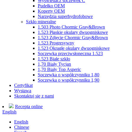
Wyświetlacz soczewek C
Pudełko OEM
Koperty OEM
Narzędzia superhydrofobowe
Szkło mineralne
1.503 Photo Chormic Gray&Brown
1.523 Płaskie okulary dwuogniskowe
1.523 Zdjęcie Chormic Gray&Brown
1.523 Progresywny
1.523 Okrągłe okulary dwuogniskowe
Soczewka przeciwsłoneczna 1.523
1.523 Białe szkło
1,70 Biały Tycjan
1,70 Biały Top Asperic
Soczewka o współczynniku 1,80
Soczewka o współczynniku 1,90
Certyfikat
Wystawa
Skontaktuj się z nami
Recepta online
English
English
Chinese