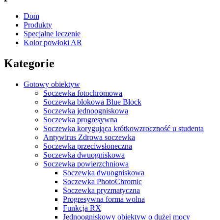
Dom
Produkty
Specjalne leczenie
Kolor powłoki AR
Kategorie
Gotowy obiektyw
Soczewka fotochromowa
Soczewka blokowa Blue Block
Soczewka jednoogniskowa
Soczewka progresywna
Soczewka korygująca krótkowzroczność u studenta
Antywirus Zdrowa soczewka
Soczewka przeciwsłoneczna
Soczewka dwuogniskowa
Soczewka powierzchniowa
Soczewka dwuogniskowa
Soczewka PhotoChromic
Soczewka pryzmatyczna
Progresywna forma wolna
Funkcja RX
Jednoogniskowy obiektyw o dużej mocy