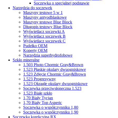
Soczewka o specjalnej podstawie
Narzędzia do soczewek
Maszyny testowe 5 w 1
Maszyny antyodblaskowe
Maszyny testowe Blue Block
Długopis testowy Blue Block
Wyświetlacz soczewki A
Wyświetlacz soczewek B
Wyświetlacz soczewek C
Pudełko OEM
Koperty OEM
Narzędzia superhydrofobowe
Szkło mineralne
1.503 Photo Chormic Gray&Brown
1.523 Płaskie okulary dwuogniskowe
1.523 Zdjęcie Chormic Gray&Brown
1.523 Progresywny
1.523 Okrągłe okulary dwuogniskowe
Soczewka przeciwsłoneczna 1.523
1.523 Białe szkło
1,70 Biały Tycjan
1,70 Biały Top Asperic
Soczewka o współczynniku 1,80
Soczewka o współczynniku 1,90
Soczewka korekcyjna RX