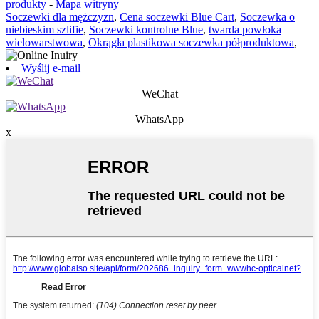
produkty
-
Mapa witryny
Soczewki dla mężczyzn
,
Cena soczewki Blue Cart
,
Soczewka o
niebieskim szlifie
,
Soczewki kontrolne Blue
,
twarda powłoka
wielowarstwowa
,
Okrągła plastikowa soczewka półproduktowa
,
Wyślij e-mail
WeChat
WhatsApp
x