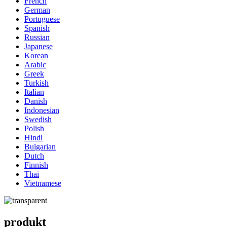
French
German
Portuguese
Spanish
Russian
Japanese
Korean
Arabic
Greek
Turkish
Italian
Danish
Indonesian
Swedish
Polish
Hindi
Bulgarian
Dutch
Finnish
Thai
Vietnamese
produkt