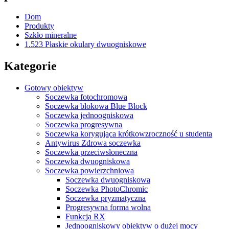
Dom
Produkty
Szkło mineralne
1.523 Płaskie okulary dwuogniskowe
Kategorie
Gotowy obiektyw
Soczewka fotochromowa
Soczewka blokowa Blue Block
Soczewka jednoogniskowa
Soczewka progresywna
Soczewka korygująca krótkowzroczność u studenta
Antywirus Zdrowa soczewka
Soczewka przeciwsłoneczna
Soczewka dwuogniskowa
Soczewka powierzchniowa
Soczewka dwuogniskowa
Soczewka PhotoChromic
Soczewka pryzmatyczna
Progresywna forma wolna
Funkcja RX
Jednoogniskowy obiektyw o dużej mocy