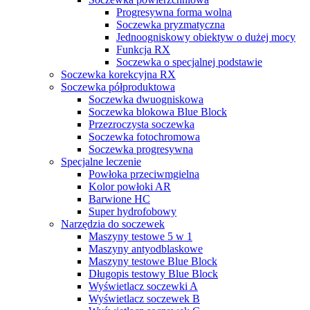
Progresywna forma wolna
Soczewka pryzmatyczna
Jednoogniskowy obiektyw o dużej mocy
Funkcja RX
Soczewka o specjalnej podstawie
Soczewka korekcyjna RX
Soczewka półproduktowa
Soczewka dwuogniskowa
Soczewka blokowa Blue Block
Przezroczysta soczewka
Soczewka fotochromowa
Soczewka progresywna
Specjalne leczenie
Powłoka przeciwmgielna
Kolor powłoki AR
Barwione HC
Super hydrofobowy
Narzędzia do soczewek
Maszyny testowe 5 w 1
Maszyny antyodblaskowe
Maszyny testowe Blue Block
Długopis testowy Blue Block
Wyświetlacz soczewki A
Wyświetlacz soczewek B