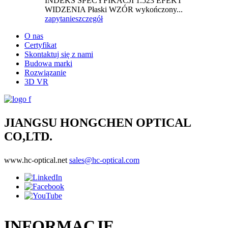
INDEKS SPECYFIKACJI 1.523 EFEKT
WIDZENIA Płaski WZÓR wykończony...
zapytanie
szczegół
O nas
Certyfikat
Skontaktuj się z nami
Budowa marki
Rozwiązanie
3D VR
JIANGSU HONGCHEN OPTICAL
CO,LTD.
www.hc-optical.net
sales@hc-optical.com
INFORMACJE