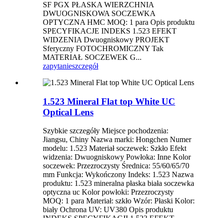
SF PGX PŁASKA WIERZCHNIA
DWUOGNISKOWA SOCZEWKA
OPTYCZNA HMC MOQ: 1 para Opis produktu
SPECYFIKACJE INDEKS 1.523 EFEKT
WIDZENIA Dwuogniskowy PROJEKT
Sferyczny FOTOCHROMICZNY Tak
MATERIAŁ SOCZEWEK G...
zapytanie
szczegół
1.523 Mineral Flat top White UC
Optical Lens
Szybkie szczegóły Miejsce pochodzenia:
Jiangsu, Chiny Nazwa marki: Hongchen Numer
modelu: 1.523 Materiał soczewek: Szkło Efekt
widzenia: Dwuogniskowy Powłoka: Inne Kolor
soczewek: Przezroczysty Średnica: 55/60/65/70
mm Funkcja: Wykończony Indeks: 1.523 Nazwa
produktu: 1.523 mineralna płaska biała soczewka
optyczna uc Kolor powłoki: Przezroczysty
MOQ: 1 para Materiał: szkło Wzór: Płaski Kolor:
biały Ochrona UV: UV380 Opis produktu