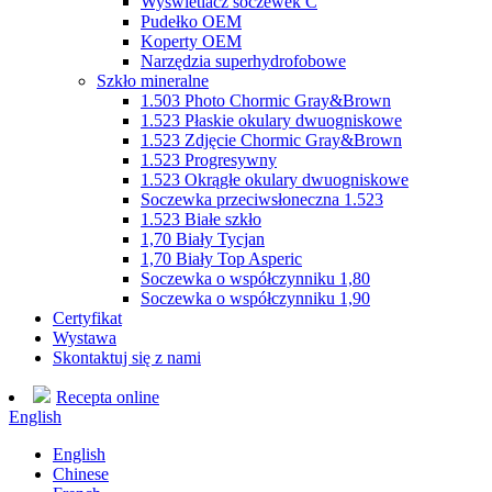
Wyświetlacz soczewek C
Pudełko OEM
Koperty OEM
Narzędzia superhydrofobowe
Szkło mineralne
1.503 Photo Chormic Gray&Brown
1.523 Płaskie okulary dwuogniskowe
1.523 Zdjęcie Chormic Gray&Brown
1.523 Progresywny
1.523 Okrągłe okulary dwuogniskowe
Soczewka przeciwsłoneczna 1.523
1.523 Białe szkło
1,70 Biały Tycjan
1,70 Biały Top Asperic
Soczewka o współczynniku 1,80
Soczewka o współczynniku 1,90
Certyfikat
Wystawa
Skontaktuj się z nami
Recepta online
English
English
Chinese