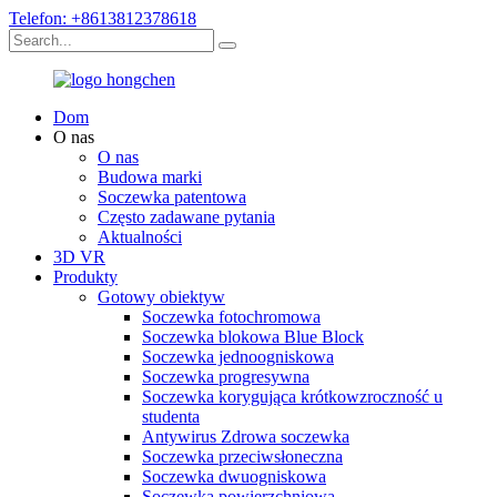
Telefon: +8613812378618
Dom
O nas
O nas
Budowa marki
Soczewka patentowa
Często zadawane pytania
Aktualności
3D VR
Produkty
Gotowy obiektyw
Soczewka fotochromowa
Soczewka blokowa Blue Block
Soczewka jednoogniskowa
Soczewka progresywna
Soczewka korygująca krótkowzroczność u
studenta
Antywirus Zdrowa soczewka
Soczewka przeciwsłoneczna
Soczewka dwuogniskowa
Soczewka powierzchniowa