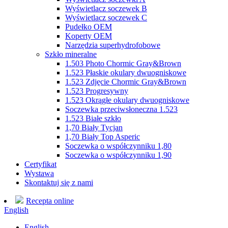
Wyświetlacz soczewek B
Wyświetlacz soczewek C
Pudełko OEM
Koperty OEM
Narzędzia superhydrofobowe
Szkło mineralne
1.503 Photo Chormic Gray&Brown
1.523 Płaskie okulary dwuogniskowe
1.523 Zdjęcie Chormic Gray&Brown
1.523 Progresywny
1.523 Okrągłe okulary dwuogniskowe
Soczewka przeciwsłoneczna 1.523
1.523 Białe szkło
1,70 Biały Tycjan
1,70 Biały Top Asperic
Soczewka o współczynniku 1,80
Soczewka o współczynniku 1,90
Certyfikat
Wystawa
Skontaktuj się z nami
Recepta online
English
English