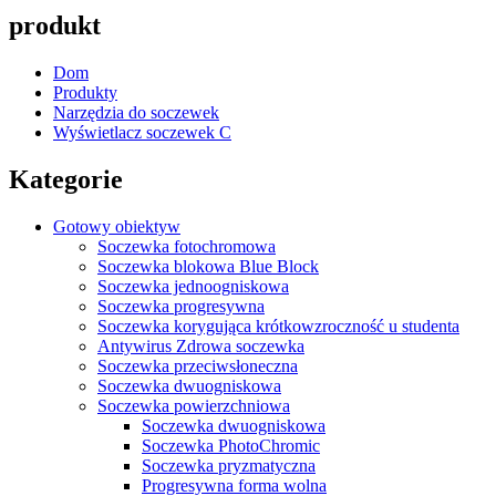
produkt
Dom
Produkty
Narzędzia do soczewek
Wyświetlacz soczewek C
Kategorie
Gotowy obiektyw
Soczewka fotochromowa
Soczewka blokowa Blue Block
Soczewka jednoogniskowa
Soczewka progresywna
Soczewka korygująca krótkowzroczność u studenta
Antywirus Zdrowa soczewka
Soczewka przeciwsłoneczna
Soczewka dwuogniskowa
Soczewka powierzchniowa
Soczewka dwuogniskowa
Soczewka PhotoChromic
Soczewka pryzmatyczna
Progresywna forma wolna