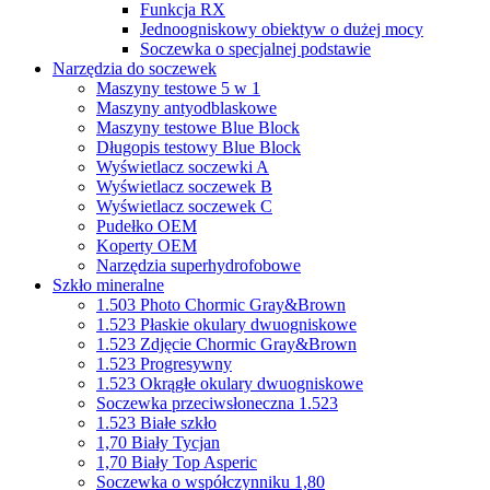
Funkcja RX
Jednoogniskowy obiektyw o dużej mocy
Soczewka o specjalnej podstawie
Narzędzia do soczewek
Maszyny testowe 5 w 1
Maszyny antyodblaskowe
Maszyny testowe Blue Block
Długopis testowy Blue Block
Wyświetlacz soczewki A
Wyświetlacz soczewek B
Wyświetlacz soczewek C
Pudełko OEM
Koperty OEM
Narzędzia superhydrofobowe
Szkło mineralne
1.503 Photo Chormic Gray&Brown
1.523 Płaskie okulary dwuogniskowe
1.523 Zdjęcie Chormic Gray&Brown
1.523 Progresywny
1.523 Okrągłe okulary dwuogniskowe
Soczewka przeciwsłoneczna 1.523
1.523 Białe szkło
1,70 Biały Tycjan
1,70 Biały Top Asperic
Soczewka o współczynniku 1,80