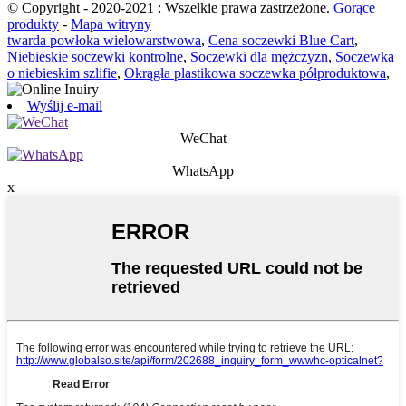
© Copyright - 2020-2021 : Wszelkie prawa zastrzeżone.
Gorące
produkty
-
Mapa witryny
twarda powłoka wielowarstwowa
,
Cena soczewki Blue Cart
,
Niebieskie soczewki kontrolne
,
Soczewki dla mężczyzn
,
Soczewka
o niebieskim szlifie
,
Okrągła plastikowa soczewka półproduktowa
,
Wyślij e-mail
WeChat
WhatsApp
x