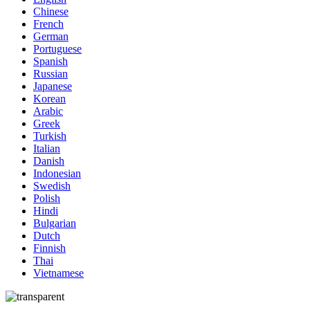
Chinese
French
German
Portuguese
Spanish
Russian
Japanese
Korean
Arabic
Greek
Turkish
Italian
Danish
Indonesian
Swedish
Polish
Hindi
Bulgarian
Dutch
Finnish
Thai
Vietnamese