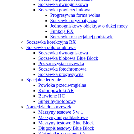
Soczewka dwuogniskowa
Soczewka powierzchniowa
Progresywna forma wolna
Soczewka pryzmatyczna
Jednoogniskowy obiektyw o dużej mocy
Funkcja RX
Soczewka o specjalnej podstawie
Soczewka korekcyjna RX
Soczewka półproduktowa
Soczewka dwuogniskowa
Soczewka blokowa Blue Block
Przezroczysta soczewka
Soczewka fotochromowa
Soczewka progresywna
Specjalne leczenie
Powłoka przeciwmgielna
Kolor powłoki AR
Barwione HC
Super hydrofobowy
Narzędzia do soczewek
Maszyny testowe 5 w 1
Maszyny antyodblaskowe
Maszyny testowe Blue Block
Długopis testowy Blue Block
Wyświetlacz soczewki A