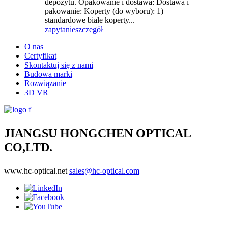
depozytu. Opakowanie i dostawa: Dostawa i
pakowanie: Koperty (do wyboru): 1)
standardowe białe koperty...
zapytanie
szczegół
O nas
Certyfikat
Skontaktuj się z nami
Budowa marki
Rozwiązanie
3D VR
JIANGSU HONGCHEN OPTICAL
CO,LTD.
www.hc-optical.net
sales@hc-optical.com