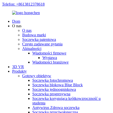
Telefon: +8613812378618
Dom
O nas
O nas
Budowa marki
Soczewka patentowa
Często zadawane pytania
Aktualności
Wiadomości firmowe
Wystawa
Wiadomości branżowe
3D VR
Produkty
Gotowy obiektyw
Soczewka fotochromowa
Soczewka blokowa Blue Block
Soczewka jednoogniskowa
Soczewka progresywna
Soczewka korygująca krótkowzroczność u
studenta
Antywirus Zdrowa soczewka
Soczewka przeciwsłoneczna