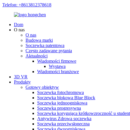
Telefon: +8613812378618
Dom
O nas
O nas
Budowa marki
Soczewka patentowa
Często zadawane pytania
Aktualności
Wiadomości firmowe
Wystawa
Wiadomości branżowe
3D VR
Produkty
Gotowy obiektyw
Soczewka fotochromowa
Soczewka blokowa Blue Block
Soczewka jednoogniskowa
Soczewka progresywna
Soczewka korygująca krótkowzroczność u studen
Antywirus Zdrowa soczewka
Soczewka przeciwsłoneczna
Soczewka dwuogniskowa