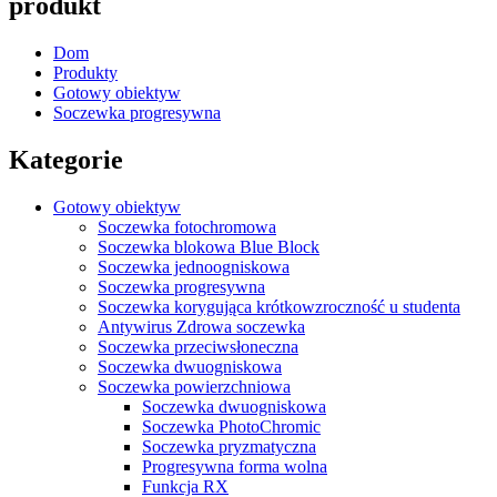
produkt
Dom
Produkty
Gotowy obiektyw
Soczewka progresywna
Kategorie
Gotowy obiektyw
Soczewka fotochromowa
Soczewka blokowa Blue Block
Soczewka jednoogniskowa
Soczewka progresywna
Soczewka korygująca krótkowzroczność u studenta
Antywirus Zdrowa soczewka
Soczewka przeciwsłoneczna
Soczewka dwuogniskowa
Soczewka powierzchniowa
Soczewka dwuogniskowa
Soczewka PhotoChromic
Soczewka pryzmatyczna
Progresywna forma wolna
Funkcja RX