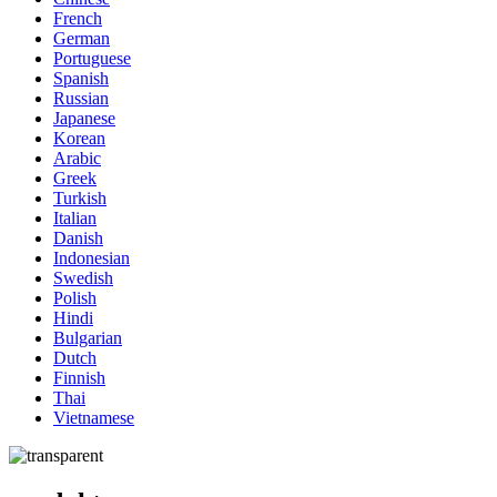
French
German
Portuguese
Spanish
Russian
Japanese
Korean
Arabic
Greek
Turkish
Italian
Danish
Indonesian
Swedish
Polish
Hindi
Bulgarian
Dutch
Finnish
Thai
Vietnamese