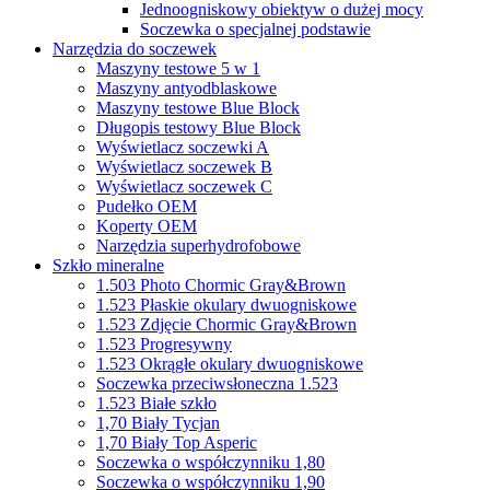
Jednoogniskowy obiektyw o dużej mocy
Soczewka o specjalnej podstawie
Narzędzia do soczewek
Maszyny testowe 5 w 1
Maszyny antyodblaskowe
Maszyny testowe Blue Block
Długopis testowy Blue Block
Wyświetlacz soczewki A
Wyświetlacz soczewek B
Wyświetlacz soczewek C
Pudełko OEM
Koperty OEM
Narzędzia superhydrofobowe
Szkło mineralne
1.503 Photo Chormic Gray&Brown
1.523 Płaskie okulary dwuogniskowe
1.523 Zdjęcie Chormic Gray&Brown
1.523 Progresywny
1.523 Okrągłe okulary dwuogniskowe
Soczewka przeciwsłoneczna 1.523
1.523 Białe szkło
1,70 Biały Tycjan
1,70 Biały Top Asperic
Soczewka o współczynniku 1,80
Soczewka o współczynniku 1,90