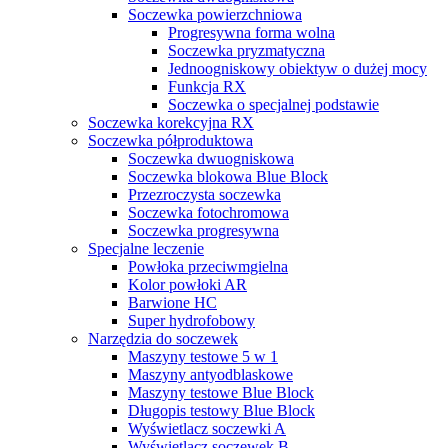
Soczewka powierzchniowa
Progresywna forma wolna
Soczewka pryzmatyczna
Jednoogniskowy obiektyw o dużej mocy
Funkcja RX
Soczewka o specjalnej podstawie
Soczewka korekcyjna RX
Soczewka półproduktowa
Soczewka dwuogniskowa
Soczewka blokowa Blue Block
Przezroczysta soczewka
Soczewka fotochromowa
Soczewka progresywna
Specjalne leczenie
Powłoka przeciwmgielna
Kolor powłoki AR
Barwione HC
Super hydrofobowy
Narzędzia do soczewek
Maszyny testowe 5 w 1
Maszyny antyodblaskowe
Maszyny testowe Blue Block
Długopis testowy Blue Block
Wyświetlacz soczewki A
Wyświetlacz soczewek B