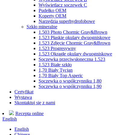
Wyświetlacz soczewek C
Pudełko OEM
Koperty OEM
Narzędzia superhydrofobowe
Szkło mineralne
1.503 Photo Chormic Gray&Brown
1.523 Płaskie okulary dwuogniskowe
1.523 Zdjęcie Chormic Gray&Brown
1.523 Progresywny
1.523 Okrągłe okulary dwuogniskowe
Soczewka przeciwsłoneczna 1.523
1.523 Białe szkło
1,70 Biały Tycjan
1,70 Biały Top Asperic
Soczewka o współczynniku 1,80
Soczewka o współczynniku 1,90
Certyfikat
Wystawa
Skontaktuj się z nami
Recepta online
English
English
Chinese