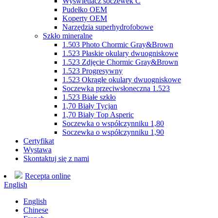
Wyświetlacz soczewek C
Pudełko OEM
Koperty OEM
Narzędzia superhydrofobowe
Szkło mineralne
1.503 Photo Chormic Gray&Brown
1.523 Płaskie okulary dwuogniskowe
1.523 Zdjęcie Chormic Gray&Brown
1.523 Progresywny
1.523 Okrągłe okulary dwuogniskowe
Soczewka przeciwsłoneczna 1.523
1.523 Białe szkło
1,70 Biały Tycjan
1,70 Biały Top Asperic
Soczewka o współczynniku 1,80
Soczewka o współczynniku 1,90
Certyfikat
Wystawa
Skontaktuj się z nami
Recepta online
English
English
Chinese