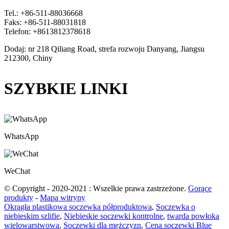
Tel.: +86-511-88036668
Faks: +86-511-88031818
Telefon: +8613812378618
Dodaj: nr 218 Qiliang Road, strefa rozwoju Danyang, Jiangsu
212300, Chiny
SZYBKIE LINKI
WhatsApp
WeChat
© Copyright - 2020-2021 : Wszelkie prawa zastrzeżone.
Gorące
produkty
-
Mapa witryny
Okrągła plastikowa soczewka półproduktowa
,
Soczewka o
niebieskim szlifie
,
Niebieskie soczewki kontrolne
,
twarda powłoka
wielowarstwowa
,
Soczewki dla mężczyzn
,
Cena soczewki Blue