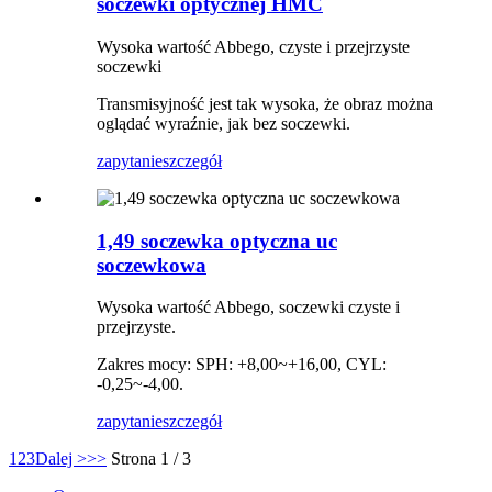
soczewki optycznej HMC
Wysoka wartość Abbego, czyste i przejrzyste
soczewki
Transmisyjność jest tak wysoka, że ​​obraz można
oglądać wyraźnie, jak bez soczewki.
zapytanie
szczegół
1,49 soczewka optyczna uc
soczewkowa
Wysoka wartość Abbego, soczewki czyste i
przejrzyste.
Zakres mocy: SPH: +8,00~+16,00, CYL:
-0,25~-4,00.
zapytanie
szczegół
1
2
3
Dalej >
>>
Strona 1 / 3