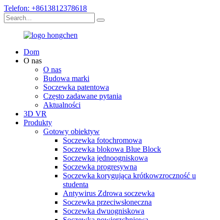
Telefon: +8613812378618
Dom
O nas
O nas
Budowa marki
Soczewka patentowa
Często zadawane pytania
Aktualności
3D VR
Produkty
Gotowy obiektyw
Soczewka fotochromowa
Soczewka blokowa Blue Block
Soczewka jednoogniskowa
Soczewka progresywna
Soczewka korygująca krótkowzroczność u
studenta
Antywirus Zdrowa soczewka
Soczewka przeciwsłoneczna
Soczewka dwuogniskowa
Soczewka powierzchniowa