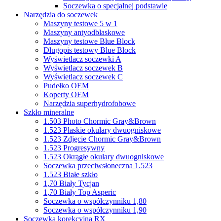
Soczewka o specjalnej podstawie
Narzędzia do soczewek
Maszyny testowe 5 w 1
Maszyny antyodblaskowe
Maszyny testowe Blue Block
Długopis testowy Blue Block
Wyświetlacz soczewki A
Wyświetlacz soczewek B
Wyświetlacz soczewek C
Pudełko OEM
Koperty OEM
Narzędzia superhydrofobowe
Szkło mineralne
1.503 Photo Chormic Gray&Brown
1.523 Płaskie okulary dwuogniskowe
1.523 Zdjęcie Chormic Gray&Brown
1.523 Progresywny
1.523 Okrągłe okulary dwuogniskowe
Soczewka przeciwsłoneczna 1.523
1.523 Białe szkło
1,70 Biały Tycjan
1,70 Biały Top Asperic
Soczewka o współczynniku 1,80
Soczewka o współczynniku 1,90
Soczewka korekcyjna RX