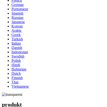
French
German
Portuguese
Spanish
Russian
Japanese
Korean
Arabic
Greek
Turkish
Italian
Danish
Indonesian
Swedish
Polish
Hindi
Bulgarian
Dutch
Finnish
Thai
Vietnamese
produkt