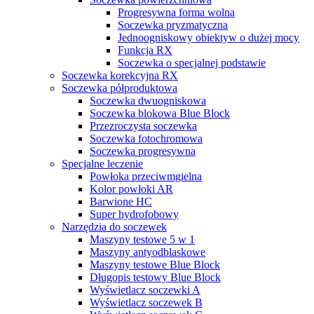
Progresywna forma wolna
Soczewka pryzmatyczna
Jednoogniskowy obiektyw o dużej mocy
Funkcja RX
Soczewka o specjalnej podstawie
Soczewka korekcyjna RX
Soczewka półproduktowa
Soczewka dwuogniskowa
Soczewka blokowa Blue Block
Przezroczysta soczewka
Soczewka fotochromowa
Soczewka progresywna
Specjalne leczenie
Powłoka przeciwmgielna
Kolor powłoki AR
Barwione HC
Super hydrofobowy
Narzędzia do soczewek
Maszyny testowe 5 w 1
Maszyny antyodblaskowe
Maszyny testowe Blue Block
Długopis testowy Blue Block
Wyświetlacz soczewki A
Wyświetlacz soczewek B