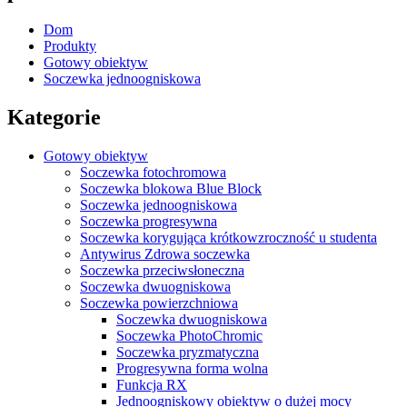
Dom
Produkty
Gotowy obiektyw
Soczewka jednoogniskowa
Kategorie
Gotowy obiektyw
Soczewka fotochromowa
Soczewka blokowa Blue Block
Soczewka jednoogniskowa
Soczewka progresywna
Soczewka korygująca krótkowzroczność u studenta
Antywirus Zdrowa soczewka
Soczewka przeciwsłoneczna
Soczewka dwuogniskowa
Soczewka powierzchniowa
Soczewka dwuogniskowa
Soczewka PhotoChromic
Soczewka pryzmatyczna
Progresywna forma wolna
Funkcja RX
Jednoogniskowy obiektyw o dużej mocy