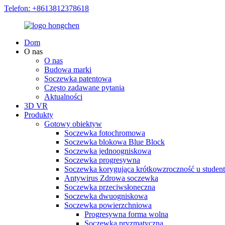
Telefon: +8613812378618
Dom
O nas
O nas
Budowa marki
Soczewka patentowa
Często zadawane pytania
Aktualności
3D VR
Produkty
Gotowy obiektyw
Soczewka fotochromowa
Soczewka blokowa Blue Block
Soczewka jednoogniskowa
Soczewka progresywna
Soczewka korygująca krótkowzroczność u studen
Antywirus Zdrowa soczewka
Soczewka przeciwsłoneczna
Soczewka dwuogniskowa
Soczewka powierzchniowa
Progresywna forma wolna
Soczewka pryzmatyczna