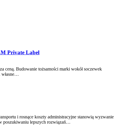
EM Private Label
y poza ceną. Budowanie tożsamości marki wokół soczewek
ki własne…
ransportu i rosnące koszty administracyjne stanowią wyzwanie
 w poszukiwaniu lepszych rozwiązań…