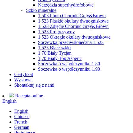
Narzędzia superhydrofobowe
Szkło mineralne
1.503 Photo Chormic Gray&Brown
1.523 Płaskie okulary dwuogniskowe
1.523 Zdjęcie Chormic Gray&Brown
1.523 Progresywny
1.523 Okrągłe okulary dwuogniskowe
Soczewka przeciwsłoneczna 1.523
1.523 Białe szkło
1,70 Biały Tycjan
1,70 Biały Top Asperic
Soczewka o współczynniku 1,80
Soczewka o współczynniku 1,90
Certyfikat
Wystawa
Skontaktuj się z nami
Recepta online
English
English
Chinese
French
German
Portuguese