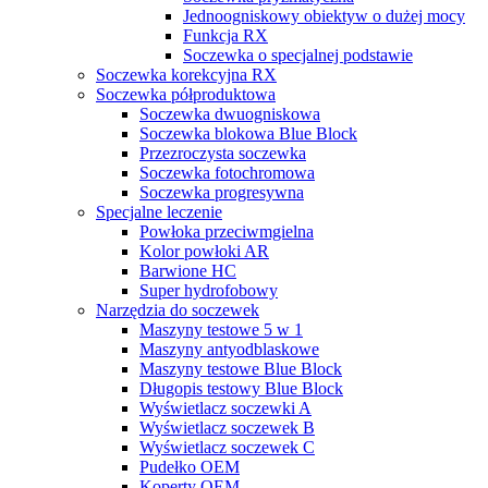
Jednoogniskowy obiektyw o dużej mocy
Funkcja RX
Soczewka o specjalnej podstawie
Soczewka korekcyjna RX
Soczewka półproduktowa
Soczewka dwuogniskowa
Soczewka blokowa Blue Block
Przezroczysta soczewka
Soczewka fotochromowa
Soczewka progresywna
Specjalne leczenie
Powłoka przeciwmgielna
Kolor powłoki AR
Barwione HC
Super hydrofobowy
Narzędzia do soczewek
Maszyny testowe 5 w 1
Maszyny antyodblaskowe
Maszyny testowe Blue Block
Długopis testowy Blue Block
Wyświetlacz soczewki A
Wyświetlacz soczewek B
Wyświetlacz soczewek C
Pudełko OEM
Koperty OEM