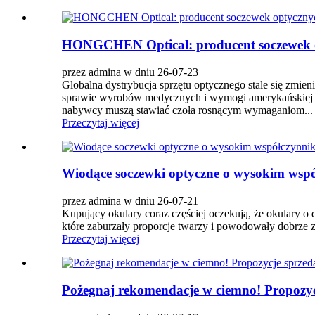
HONGCHEN Optical: producent soczewek op
przez admina w dniu 26-07-23
Globalna dystrybucja sprzętu optycznego stale się zmie
sprawie wyrobów medycznych i wymogi amerykańskiej A
nabywcy muszą stawiać czoła rosnącym wymaganiom...
Przeczytaj więcej
Wiodące soczewki optyczne o wysokim współ
przez admina w dniu 26-07-21
Kupujący okulary coraz częściej oczekują, że okulary o
które zaburzały proporcje twarzy i powodowały dobrze 
Przeczytaj więcej
Pożegnaj rekomendacje w ciemno! Propozycj