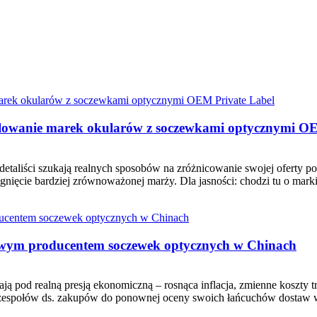
skalowanie marek okularów z soczewkami optycznymi O
zi detaliści szukają realnych sposobów na zróżnicowanie swojej ofert
gnięcie bardziej zrównoważonej marży. Dla jasności: chodzi tu o mar
rtowym producentem soczewek optycznych w Chinach
ją pod realną presją ekonomiczną – rosnąca inflacja, zmienne koszty t
 zespołów ds. zakupów do ponownej oceny swoich łańcuchów dostaw