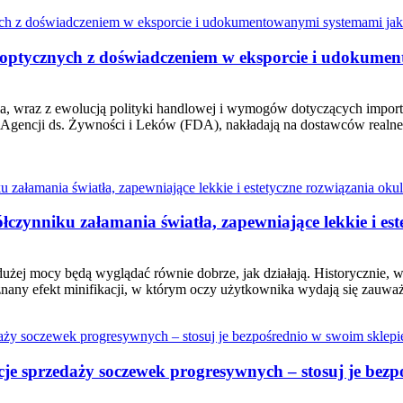
tycznych z doświadczeniem w eksporcie i udokumen
nia, wraz z ewolucją polityki handlowej i wymogów dotyczących import
gencji ds. Żywności i Leków (FDA), nakładają na dostawców realne
czynniku załamania światła, zapewniające lekkie i es
 dużej mocy będą wyglądać równie dobrze, jak działają. Historycznie,
znany efekt minifikacji, w którym oczy użytkownika wydają się zauwa
e sprzedaży soczewek progresywnych – stosuj je bezpo