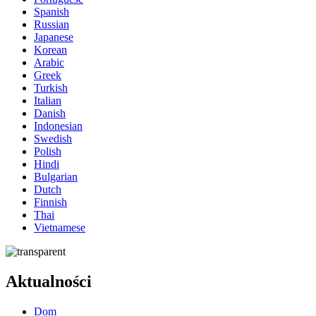
Spanish
Russian
Japanese
Korean
Arabic
Greek
Turkish
Italian
Danish
Indonesian
Swedish
Polish
Hindi
Bulgarian
Dutch
Finnish
Thai
Vietnamese
Aktualności
Dom