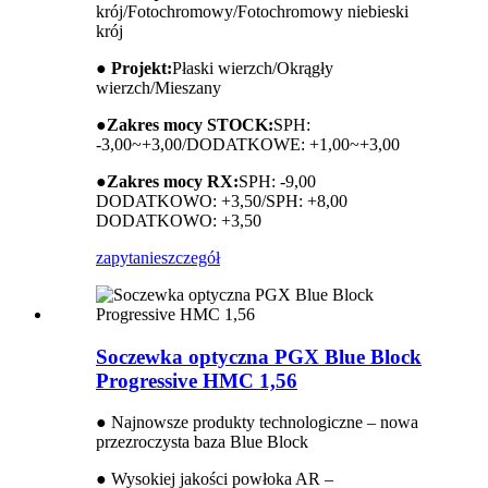
krój/Fotochromowy/Fotochromowy niebieski
krój
● Projekt:
Płaski wierzch/Okrągły
wierzch/Mieszany
●
Zakres mocy STOCK:
SPH:
-3,00~+3,00/DODATKOWE: +1,00~+3,00
●
Zakres mocy RX:
SPH: -9,00
DODATKOWO: +3,50/SPH: +8,00
DODATKOWO: +3,50
zapytanie
szczegół
Soczewka optyczna PGX Blue Block
Progressive HMC 1,56
● Najnowsze produkty technologiczne – nowa
przezroczysta baza Blue Block
● Wysokiej jakości powłoka AR –