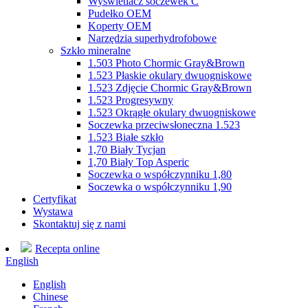
Wyświetlacz soczewek C
Pudełko OEM
Koperty OEM
Narzędzia superhydrofobowe
Szkło mineralne
1.503 Photo Chormic Gray&Brown
1.523 Płaskie okulary dwuogniskowe
1.523 Zdjęcie Chormic Gray&Brown
1.523 Progresywny
1.523 Okrągłe okulary dwuogniskowe
Soczewka przeciwsłoneczna 1.523
1.523 Białe szkło
1,70 Biały Tycjan
1,70 Biały Top Asperic
Soczewka o współczynniku 1,80
Soczewka o współczynniku 1,90
Certyfikat
Wystawa
Skontaktuj się z nami
Recepta online
English
English
Chinese