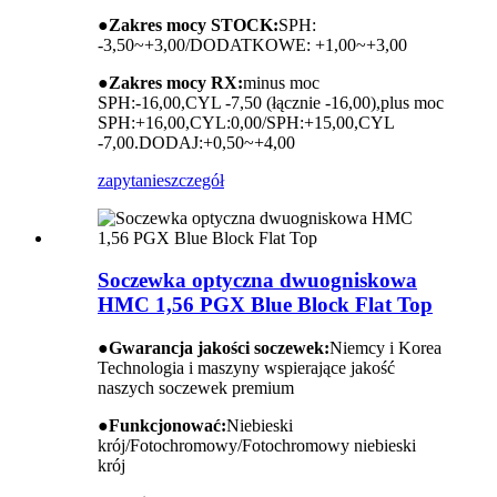
●
Zakres mocy STOCK:
SPH:
-3,50~+3,00/DODATKOWE: +1,00~+3,00
●
Zakres mocy RX:
minus moc
SPH:-16,00,CYL -7,50 (łącznie -16,00),plus moc
SPH:+16,00,CYL:0,00/SPH:+15,00,CYL
-7,00.DODAJ:+0,50~+4,00
zapytanie
szczegół
Soczewka optyczna dwuogniskowa
HMC 1,56 PGX Blue Block Flat Top
●
Gwarancja jakości soczewek:
Niemcy i Korea
Technologia i maszyny wspierające jakość
naszych soczewek premium
●
Funkcjonować:
Niebieski
krój/Fotochromowy/Fotochromowy niebieski
krój