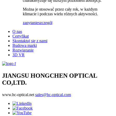
charakteryzuje się niższym poziomem absorpcji.
Można je stosować przez cały rok, w każdym
klimacie i podczas wielu różnych aktywności.
zapytanie
szczegół
O nas
Certyfikat
Skontaktuj się z nami
Budowa marki
Rozwiązanie
3D VR
JIANGSU HONGCHEN OPTICAL
CO,LTD.
www.hc-optical.net
sales@hc-optical.com