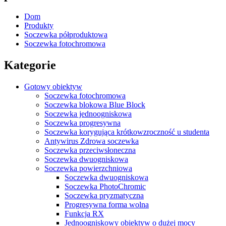
Dom
Produkty
Soczewka półproduktowa
Soczewka fotochromowa
Kategorie
Gotowy obiektyw
Soczewka fotochromowa
Soczewka blokowa Blue Block
Soczewka jednoogniskowa
Soczewka progresywna
Soczewka korygująca krótkowzroczność u studenta
Antywirus Zdrowa soczewka
Soczewka przeciwsłoneczna
Soczewka dwuogniskowa
Soczewka powierzchniowa
Soczewka dwuogniskowa
Soczewka PhotoChromic
Soczewka pryzmatyczna
Progresywna forma wolna
Funkcja RX
Jednoogniskowy obiektyw o dużej mocy