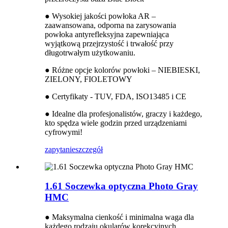
● Wysokiej jakości powłoka AR –
zaawansowana, odporna na zarysowania
powłoka antyrefleksyjna zapewniająca
wyjątkową przejrzystość i trwałość przy
długotrwałym użytkowaniu.
● Różne opcje kolorów powłoki – NIEBIESKI,
ZIELONY, FIOLETOWY
● Certyfikaty - TUV, FDA, ISO13485 i CE
● Idealne dla profesjonalistów, graczy i każdego,
kto spędza wiele godzin przed urządzeniami
cyfrowymi!
zapytanie
szczegół
1.61 Soczewka optyczna Photo Gray
HMC
● Maksymalna cienkość i minimalna waga dla
każdego rodzaju okularów korekcyjnych.