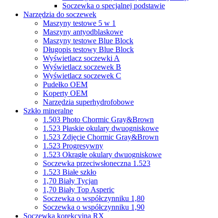
Soczewka o specjalnej podstawie
Narzędzia do soczewek
Maszyny testowe 5 w 1
Maszyny antyodblaskowe
Maszyny testowe Blue Block
Długopis testowy Blue Block
Wyświetlacz soczewki A
Wyświetlacz soczewek B
Wyświetlacz soczewek C
Pudełko OEM
Koperty OEM
Narzędzia superhydrofobowe
Szkło mineralne
1.503 Photo Chormic Gray&Brown
1.523 Płaskie okulary dwuogniskowe
1.523 Zdjęcie Chormic Gray&Brown
1.523 Progresywny
1.523 Okrągłe okulary dwuogniskowe
Soczewka przeciwsłoneczna 1.523
1.523 Białe szkło
1,70 Biały Tycjan
1,70 Biały Top Asperic
Soczewka o współczynniku 1,80
Soczewka o współczynniku 1,90
Soczewka korekcyjna RX