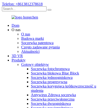
Telefon: +8613812378618
Dom
O nas
O nas
Budowa marki
Soczewka patentowa
Często zadawane pytania
Aktualności
3D VR
Produkty
Gotowy obiektyw
Soczewka fotochromowa
Soczewka blokowa Blue Block
Soczewka jednoogniskowa
Soczewka progresywna
Soczewka korygująca krótkowzroczność u
studenta
Antywirus Zdrowa soczewka
Soczewka przeciwsłoneczna
Soczewka dwuogniskowa
Soczewka powierzchniowa