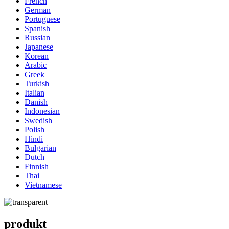
French
German
Portuguese
Spanish
Russian
Japanese
Korean
Arabic
Greek
Turkish
Italian
Danish
Indonesian
Swedish
Polish
Hindi
Bulgarian
Dutch
Finnish
Thai
Vietnamese
produkt