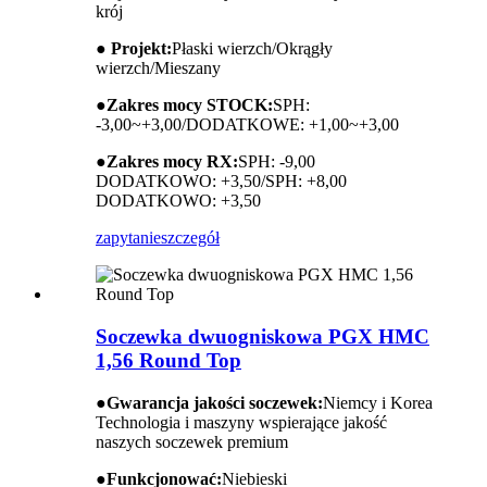
krój
● Projekt:
Płaski wierzch/Okrągły
wierzch/Mieszany
●
Zakres mocy STOCK:
SPH:
-3,00~+3,00/DODATKOWE: +1,00~+3,00
●
Zakres mocy RX:
SPH: -9,00
DODATKOWO: +3,50/SPH: +8,00
DODATKOWO: +3,50
zapytanie
szczegół
Soczewka dwuogniskowa PGX HMC
1,56 Round Top
●
Gwarancja jakości soczewek:
Niemcy i Korea
Technologia i maszyny wspierające jakość
naszych soczewek premium
●
Funkcjonować:
Niebieski