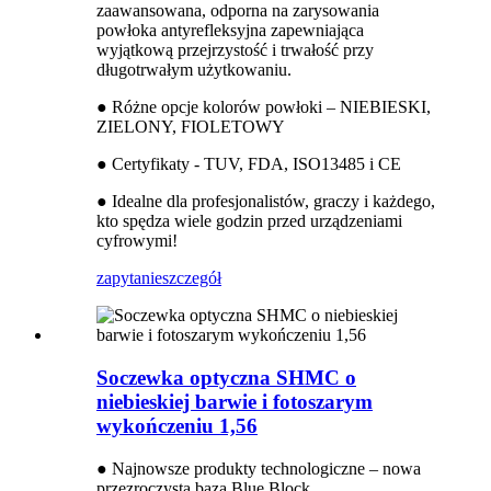
zaawansowana, odporna na zarysowania
powłoka antyrefleksyjna zapewniająca
wyjątkową przejrzystość i trwałość przy
długotrwałym użytkowaniu.
● Różne opcje kolorów powłoki – NIEBIESKI,
ZIELONY, FIOLETOWY
● Certyfikaty - TUV, FDA, ISO13485 i CE
● Idealne dla profesjonalistów, graczy i każdego,
kto spędza wiele godzin przed urządzeniami
cyfrowymi!
zapytanie
szczegół
Soczewka optyczna SHMC o
niebieskiej barwie i fotoszarym
wykończeniu 1,56
● Najnowsze produkty technologiczne – nowa
przezroczysta baza Blue Block