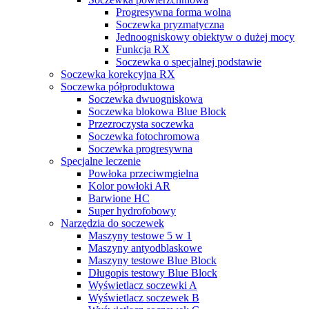
Progresywna forma wolna
Soczewka pryzmatyczna
Jednoogniskowy obiektyw o dużej mocy
Funkcja RX
Soczewka o specjalnej podstawie
Soczewka korekcyjna RX
Soczewka półproduktowa
Soczewka dwuogniskowa
Soczewka blokowa Blue Block
Przezroczysta soczewka
Soczewka fotochromowa
Soczewka progresywna
Specjalne leczenie
Powłoka przeciwmgielna
Kolor powłoki AR
Barwione HC
Super hydrofobowy
Narzędzia do soczewek
Maszyny testowe 5 w 1
Maszyny antyodblaskowe
Maszyny testowe Blue Block
Długopis testowy Blue Block
Wyświetlacz soczewki A
Wyświetlacz soczewek B