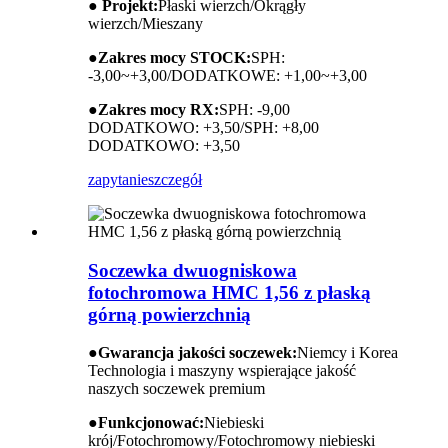
● Projekt:
Płaski wierzch/Okrągły
wierzch/Mieszany
●
Zakres mocy STOCK:
SPH:
-3,00~+3,00/DODATKOWE: +1,00~+3,00
●
Zakres mocy RX:
SPH: -9,00
DODATKOWO: +3,50/SPH: +8,00
DODATKOWO: +3,50
zapytanie
szczegół
Soczewka dwuogniskowa
fotochromowa HMC 1,56 z płaską
górną powierzchnią
●
Gwarancja jakości soczewek:
Niemcy i Korea
Technologia i maszyny wspierające jakość
naszych soczewek premium
●
Funkcjonować:
Niebieski
krój/Fotochromowy/Fotochromowy niebieski