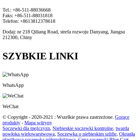
Tel.: +86-511-88036668
Faks: +86-511-88031818
Telefon: +8613812378618
Dodaj: nr 218 Qiliang Road, strefa rozwoju Danyang, Jiangsu
212300, Chiny
SZYBKIE LINKI
WhatsApp
WeChat
© Copyright - 2020-2021 : Wszelkie prawa zastrzeżone.
Gorące
produkty
-
Mapa witryny
Soczewki dla mężczyzn
,
Niebieskie soczewki kontrolne
,
twarda
powłoka wielowarstwowa
,
Soczewka o niebieskim szlifie
,
Okrągła
plastikowa soczewka półproduktowa
,
Cena soczewki Blue Cart
,