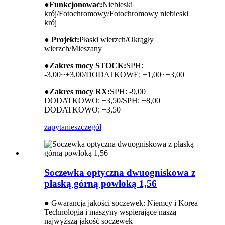
●
Funkcjonować:
Niebieski
krój/Fotochromowy/Fotochromowy niebieski
krój
● Projekt:
Płaski wierzch/Okrągły
wierzch/Mieszany
●
Zakres mocy STOCK:
SPH:
-3,00~+3,00/DODATKOWE: +1,00~+3,00
●
Zakres mocy RX:
SPH: -9,00
DODATKOWO: +3,50/SPH: +8,00
DODATKOWO: +3,50
zapytanie
szczegół
Soczewka optyczna dwuogniskowa z
płaską górną powłoką 1,56
● Gwarancja jakości soczewek: Niemcy i Korea
Technologia i maszyny wspierające naszą
najwyższą jakość soczewek