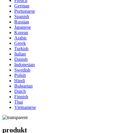
French
German
Portuguese
Spanish
Russian
Japanese
Korean
Arabic
Greek
Turkish
Italian
Danish
Indonesian
Swedish
Polish
Hindi
Bulgarian
Dutch
Finnish
Thai
Vietnamese
produkt