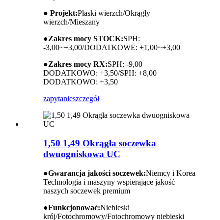
● Projekt:
Płaski wierzch/Okrągły
wierzch/Mieszany
●
Zakres mocy STOCK:
SPH:
-3,00~+3,00/DODATKOWE: +1,00~+3,00
●
Zakres mocy RX:
SPH: -9,00
DODATKOWO: +3,50/SPH: +8,00
DODATKOWO: +3,50
zapytanie
szczegół
1,50 1,49 Okrągła soczewka
dwuogniskowa UC
●
Gwarancja jakości soczewek:
Niemcy i Korea
Technologia i maszyny wspierające jakość
naszych soczewek premium
●
Funkcjonować:
Niebieski
krój/Fotochromowy/Fotochromowy niebieski