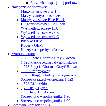
Soczewka o specjalnej podstawie
Narzędzia do soczewek
Maszyny testowe 5 w 1
Maszyny antyodblaskowe
Maszyny testowe Blue Block
Długopis testowy Blue Block
Wyświetlacz soczewki A
Wyświetlacz soczewek B
Wyświetlacz soczewek C
Pudełko OEM
Koperty OEM
Narzędzia superhydrofobowe
Szkło mineralne
1.503 Photo Chormic Gray&Brown
1.523 Płaskie okulary dwuogniskowe
1.523 Zdjęcie Chormic Gray&Brown
1.523 Progresywny
1.523 Okrągłe okulary dwuogniskowe
Soczewka przeciwsłoneczna 1.523
1.523 Białe szkło
1,70 Biały Tycjan
1,70 Biały Top Asperic
Soczewka o współczynniku 1,80
Soczewka o współczynniku 1,90
Soczewka korekcyjna RX