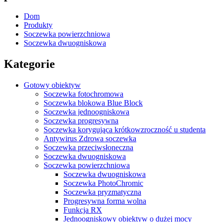
Dom
Produkty
Soczewka powierzchniowa
Soczewka dwuogniskowa
Kategorie
Gotowy obiektyw
Soczewka fotochromowa
Soczewka blokowa Blue Block
Soczewka jednoogniskowa
Soczewka progresywna
Soczewka korygująca krótkowzroczność u studenta
Antywirus Zdrowa soczewka
Soczewka przeciwsłoneczna
Soczewka dwuogniskowa
Soczewka powierzchniowa
Soczewka dwuogniskowa
Soczewka PhotoChromic
Soczewka pryzmatyczna
Progresywna forma wolna
Funkcja RX
Jednoogniskowy obiektyw o dużej mocy