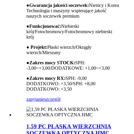
●
Gwarancja jakości soczewek:
Niemcy i Korea
Technologia i maszyny wspierające jakość
naszych soczewek premium
●
Funkcjonować:
Niebieski
krój/Fotochromowy/Fotochromowy niebieski
krój
● Projekt:
Płaski wierzch/Okrągły
wierzch/Mieszany
●
Zakres mocy STOCK:
SPH:
-3,00~+3,00/DODATKOWE: +1,00~+3,00
●
Zakres mocy RX:
SPH: -9,00
DODATKOWO: +3,50/SPH: +8,00
DODATKOWO: +3,50
zapytanie
szczegół
1,59 PC PŁASKA WIERZCHNIA
SOCZEWKA OPTYCZNA HMC