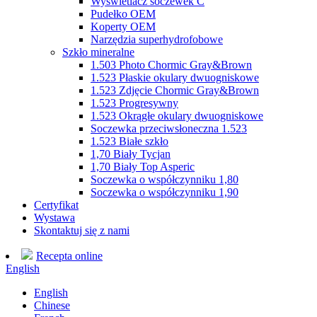
Wyświetlacz soczewek C
Pudełko OEM
Koperty OEM
Narzędzia superhydrofobowe
Szkło mineralne
1.503 Photo Chormic Gray&Brown
1.523 Płaskie okulary dwuogniskowe
1.523 Zdjęcie Chormic Gray&Brown
1.523 Progresywny
1.523 Okrągłe okulary dwuogniskowe
Soczewka przeciwsłoneczna 1.523
1.523 Białe szkło
1,70 Biały Tycjan
1,70 Biały Top Asperic
Soczewka o współczynniku 1,80
Soczewka o współczynniku 1,90
Certyfikat
Wystawa
Skontaktuj się z nami
Recepta online
English
English
Chinese