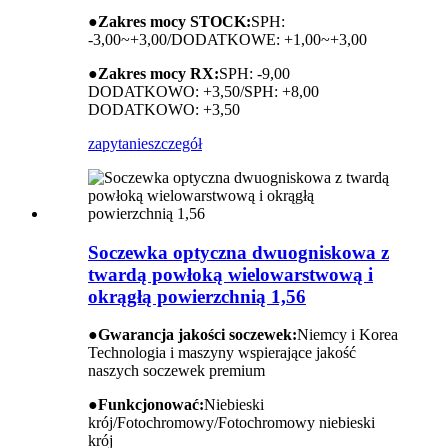
●
Zakres mocy STOCK:
SPH:
-3,00~+3,00/DODATKOWE: +1,00~+3,00
●
Zakres mocy RX:
SPH: -9,00
DODATKOWO: +3,50/SPH: +8,00
DODATKOWO: +3,50
zapytanie
szczegół
Soczewka optyczna dwuogniskowa z
twardą powłoką wielowarstwową i
okrągłą powierzchnią 1,56
●
Gwarancja jakości soczewek:
Niemcy i Korea
Technologia i maszyny wspierające jakość
naszych soczewek premium
●
Funkcjonować:
Niebieski
krój/Fotochromowy/Fotochromowy niebieski
krój