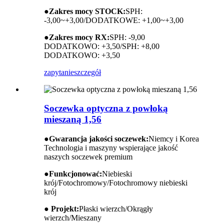
●
Zakres mocy STOCK:
SPH:
-3,00~+3,00/DODATKOWE: +1,00~+3,00
●
Zakres mocy RX:
SPH: -9,00
DODATKOWO: +3,50/SPH: +8,00
DODATKOWO: +3,50
zapytanie
szczegół
Soczewka optyczna z powłoką
mieszaną 1,56
●
Gwarancja jakości soczewek:
Niemcy i Korea
Technologia i maszyny wspierające jakość
naszych soczewek premium
●
Funkcjonować:
Niebieski
krój/Fotochromowy/Fotochromowy niebieski
krój
● Projekt:
Płaski wierzch/Okrągły
wierzch/Mieszany