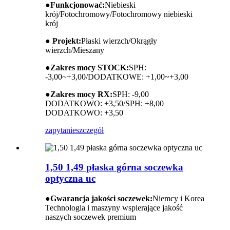
●
Funkcjonować:
Niebieski
krój/Fotochromowy/Fotochromowy niebieski
krój
● Projekt:
Płaski wierzch/Okrągły
wierzch/Mieszany
●
Zakres mocy STOCK:
SPH:
-3,00~+3,00/DODATKOWE: +1,00~+3,00
●
Zakres mocy RX:
SPH: -9,00
DODATKOWO: +3,50/SPH: +8,00
DODATKOWO: +3,50
zapytanie
szczegół
1,50 1,49 płaska górna soczewka
optyczna uc
●
Gwarancja jakości soczewek:
Niemcy i Korea
Technologia i maszyny wspierające jakość
naszych soczewek premium