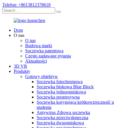
Telefon: +8613812378618
Dom
O nas
O nas
Budowa marki
Soczewka patentowa
Często zadawane pytania
Aktualności
3D VR
Produkty
Gotowy obiektyw
Soczewka fotochromowa
Soczewka blokowa Blue Block
Soczewka jednoogniskowa
Soczewka progresywna
Soczewka korygująca krótkowzroczność u
studenta
Antywirus Zdrowa soczewka
Soczewka przeciwsłoneczna
Soczewka dwuogniskowa
Soczewka powierzchniowa