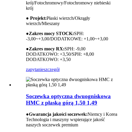
krój/Fotochromowy/Fotochromowy niebieski
krój
● Projekt:
Płaski wierzch/Okrągły
wierzch/Mieszany
●
Zakres mocy STOCK:
SPH:
-3,00~+3,00/DODATKOWE: +1,00~+3,00
●
Zakres mocy RX:
SPH: -9,00
DODATKOWO: +3,50/SPH: +8,00
DODATKOWO: +3,50
zapytanie
szczegół
Soczewka optyczna dwuogniskowa
HMC z płaską górą 1,50 1,49
●
Gwarancja jakości soczewek:
Niemcy i Korea
Technologia i maszyny wspierające jakość
naszych soczewek premium