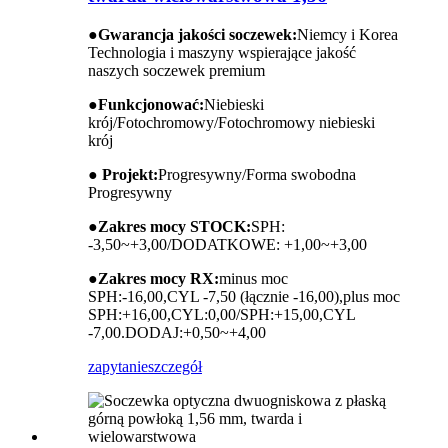
●
Gwarancja jakości soczewek:
Niemcy i Korea
Technologia i maszyny wspierające jakość
naszych soczewek premium
●
Funkcjonować:
Niebieski
krój/Fotochromowy/Fotochromowy niebieski
krój
● Projekt:
Progresywny/Forma swobodna
Progresywny
●
Zakres mocy STOCK:
SPH:
-3,50~+3,00/DODATKOWE: +1,00~+3,00
●
Zakres mocy RX:
minus moc
SPH:-16,00,CYL -7,50 (łącznie -16,00),plus moc
SPH:+16,00,CYL:0,00/SPH:+15,00,CYL
-7,00.DODAJ:+0,50~+4,00
zapytanie
szczegół