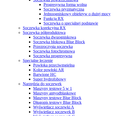
Progresywna forma wolna
Soczewka pryzmatyczna
Jednoogniskowy obiektyw o dużej mocy
Funkcja RX
Soczewka o specjalnej podstawie
Soczewka korekcyjna RX
Soczewka półproduktowa
Soczewka dwuogniskowa
Soczewka blokowa Blue Block
Przezroczysta soczewka
Soczewka fotochromowa
Soczewka progresywna
Specjalne leczenie
Powłoka przeciwmgielna
Kolor powłoki AR
Barwione HC
Super hydrofobowy
Narzędzia do soczewek
Maszyny testowe 5 w 1
Maszyny antyodblaskowe
Maszyny testowe Blue Block
Długopis testowy Blue Block
Wyświetlacz soczewki A
Wyświetlacz soczewek B