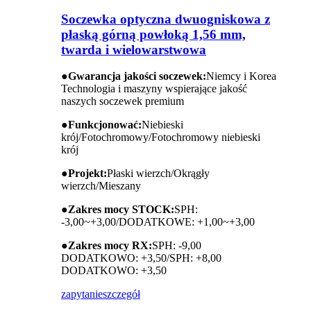
Soczewka optyczna dwuogniskowa z
płaską górną powłoką 1,56 mm,
twarda i wielowarstwowa
●
Gwarancja jakości soczewek:
Niemcy i Korea
Technologia i maszyny wspierające jakość
naszych soczewek premium
●
Funkcjonować:
Niebieski
krój/Fotochromowy/Fotochromowy niebieski
krój
●
Projekt:
Płaski wierzch/Okrągły
wierzch/Mieszany
●
Zakres mocy STOCK:
SPH:
-3,00~+3,00/DODATKOWE: +1,00~+3,00
●
Zakres mocy RX:
SPH: -9,00
DODATKOWO: +3,50/SPH: +8,00
DODATKOWO: +3,50
zapytanie
szczegół