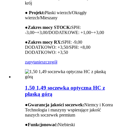
krój
● Projekt:
Płaski wierzch/Okrągły
wierzch/Mieszany
●
Zakres mocy STOCK:
SPH:
-3,00~+3,00/DODATKOWE: +1,00~+3,00
●
Zakres mocy RX:
SPH: -9,00
DODATKOWO: +3,50/SPH: +8,00
DODATKOWO: +3,50
zapytanie
szczegół
1,50 1,49 soczewka optyczna HC z
płaską górą
●
Gwarancja jakości soczewek:
Niemcy i Korea
Technologia i maszyny wspierające jakość
naszych soczewek premium
●
Funkcjonować:
Niebieski