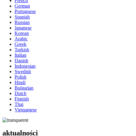
French
German
Portuguese
Spanish
Russian
Japanese
Korean
Arabic
Greek
Turkish
Italian
Danish
Indonesian
Swedish
Polish
Hindi
Bulgarian
Dutch
Finnish
Thai
Vietnamese
aktualności