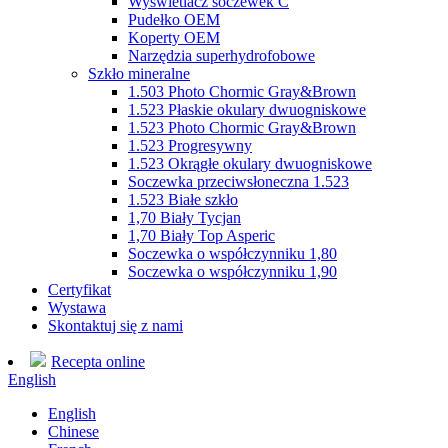
Wyświetlacz soczewek C
Pudełko OEM
Koperty OEM
Narzędzia superhydrofobowe
Szkło mineralne
1.503 Photo Chormic Gray&Brown
1.523 Płaskie okulary dwuogniskowe
1.523 Photo Chormic Gray&Brown
1.523 Progresywny
1.523 Okrągłe okulary dwuogniskowe
Soczewka przeciwsłoneczna 1.523
1.523 Białe szkło
1,70 Biały Tycjan
1,70 Biały Top Asperic
Soczewka o współczynniku 1,80
Soczewka o współczynniku 1,90
Certyfikat
Wystawa
Skontaktuj się z nami
Recepta online
English
English
Chinese