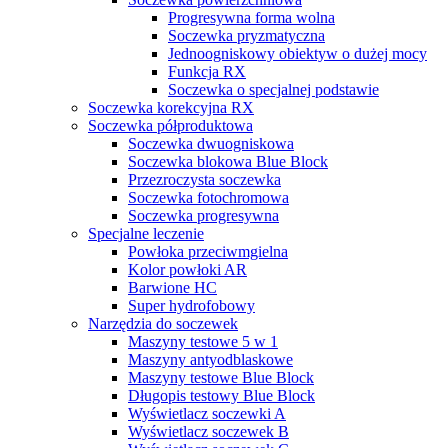
Progresywna forma wolna
Soczewka pryzmatyczna
Jednoogniskowy obiektyw o dużej mocy
Funkcja RX
Soczewka o specjalnej podstawie
Soczewka korekcyjna RX
Soczewka półproduktowa
Soczewka dwuogniskowa
Soczewka blokowa Blue Block
Przezroczysta soczewka
Soczewka fotochromowa
Soczewka progresywna
Specjalne leczenie
Powłoka przeciwmgielna
Kolor powłoki AR
Barwione HC
Super hydrofobowy
Narzędzia do soczewek
Maszyny testowe 5 w 1
Maszyny antyodblaskowe
Maszyny testowe Blue Block
Długopis testowy Blue Block
Wyświetlacz soczewki A
Wyświetlacz soczewek B