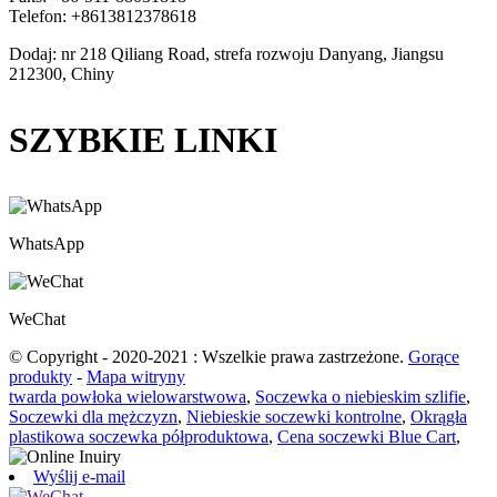
Telefon: +8613812378618
Dodaj: nr 218 Qiliang Road, strefa rozwoju Danyang, Jiangsu
212300, Chiny
SZYBKIE LINKI
WhatsApp
WeChat
© Copyright - 2020-2021 : Wszelkie prawa zastrzeżone.
Gorące
produkty
-
Mapa witryny
twarda powłoka wielowarstwowa
,
Soczewka o niebieskim szlifie
,
Soczewki dla mężczyzn
,
Niebieskie soczewki kontrolne
,
Okrągła
plastikowa soczewka półproduktowa
,
Cena soczewki Blue Cart
,
Wyślij e-mail