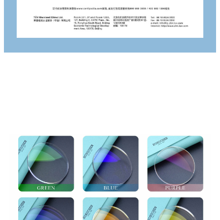
WYBÓR POWŁOKI