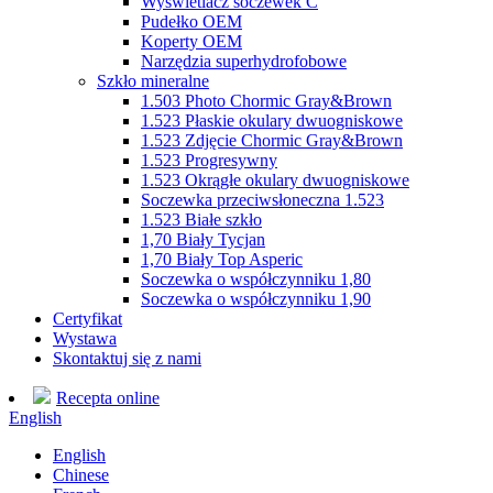
Wyświetlacz soczewek C
Pudełko OEM
Koperty OEM
Narzędzia superhydrofobowe
Szkło mineralne
1.503 Photo Chormic Gray&Brown
1.523 Płaskie okulary dwuogniskowe
1.523 Zdjęcie Chormic Gray&Brown
1.523 Progresywny
1.523 Okrągłe okulary dwuogniskowe
Soczewka przeciwsłoneczna 1.523
1.523 Białe szkło
1,70 Biały Tycjan
1,70 Biały Top Asperic
Soczewka o współczynniku 1,80
Soczewka o współczynniku 1,90
Certyfikat
Wystawa
Skontaktuj się z nami
Recepta online
English
English
Chinese