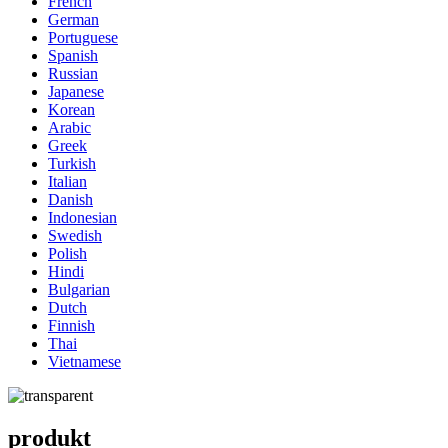
French
German
Portuguese
Spanish
Russian
Japanese
Korean
Arabic
Greek
Turkish
Italian
Danish
Indonesian
Swedish
Polish
Hindi
Bulgarian
Dutch
Finnish
Thai
Vietnamese
produkt