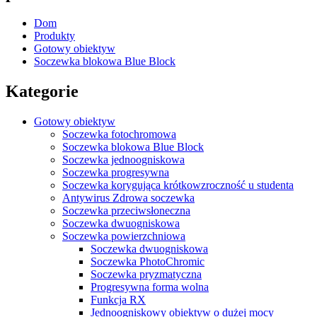
Dom
Produkty
Gotowy obiektyw
Soczewka blokowa Blue Block
Kategorie
Gotowy obiektyw
Soczewka fotochromowa
Soczewka blokowa Blue Block
Soczewka jednoogniskowa
Soczewka progresywna
Soczewka korygująca krótkowzroczność u studenta
Antywirus Zdrowa soczewka
Soczewka przeciwsłoneczna
Soczewka dwuogniskowa
Soczewka powierzchniowa
Soczewka dwuogniskowa
Soczewka PhotoChromic
Soczewka pryzmatyczna
Progresywna forma wolna
Funkcja RX
Jednoogniskowy obiektyw o dużej mocy