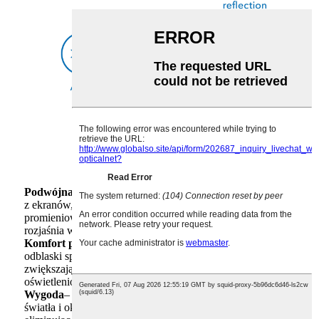
Podwójna ochrona
– Blokuje szkodliwe niebieskie światło
z ekranów, jednocześnie dostosowując się do ekspozycji na
promieniowanie UV/światło (przyciemnia na zewnątrz,
rozjaśnia w pomieszczeniach).
Komfort przez cały dzień
– Zmniejsza zmęczenie oczu i
odblaski spowodowane pracą przy komputerze,
zwiększając komfort widzenia w różnych warunkach
oświetleniowych.
Wygoda
– Łączy w sobie funkcje filtrowania niebieskiego
światła i okularów przeciwsłonecznych w jednej soczewce,