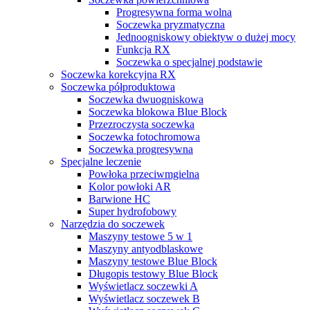
Progresywna forma wolna
Soczewka pryzmatyczna
Jednoogniskowy obiektyw o dużej mocy
Funkcja RX
Soczewka o specjalnej podstawie
Soczewka korekcyjna RX
Soczewka półproduktowa
Soczewka dwuogniskowa
Soczewka blokowa Blue Block
Przezroczysta soczewka
Soczewka fotochromowa
Soczewka progresywna
Specjalne leczenie
Powłoka przeciwmgielna
Kolor powłoki AR
Barwione HC
Super hydrofobowy
Narzędzia do soczewek
Maszyny testowe 5 w 1
Maszyny antyodblaskowe
Maszyny testowe Blue Block
Długopis testowy Blue Block
Wyświetlacz soczewki A
Wyświetlacz soczewek B