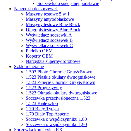
Soczewka o specjalnej podstawie
Narzędzia do soczewek
Maszyny testowe 5 w 1
Maszyny antyodblaskowe
Maszyny testowe Blue Block
Długopis testowy Blue Block
Wyświetlacz soczewki A
Wyświetlacz soczewek B
Wyświetlacz soczewek C
Pudełko OEM
Koperty OEM
Narzędzia superhydrofobowe
Szkło mineralne
1.503 Photo Chormic Gray&Brown
1.523 Płaskie okulary dwuogniskowe
1.523 Zdjęcie Chormic Gray&Brown
1.523 Progresywny
1.523 Okrągłe okulary dwuogniskowe
Soczewka przeciwsłoneczna 1.523
1.523 Białe szkło
1,70 Biały Tycjan
1,70 Biały Top Asperic
Soczewka o współczynniku 1,80
Soczewka o współczynniku 1,90
Soczewka korekcyjna RX