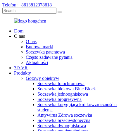
Telefon: +8613812378618
Dom
O nas
O nas
Budowa marki
Soczewka patentowa
Często zadawane pytania
Aktualności
3D VR
Produkty
Gotowy obiektyw
Soczewka fotochromowa
Soczewka blokowa Blue Block
Soczewka jednoogniskowa
Soczewka progresywna
Soczewka korygująca krótkowzroczność u
studenta
Antywirus Zdrowa soczewka
Soczewka przeciwsłoneczna
Soczewka dwuogniskowa
Soczewka powierzchniowa